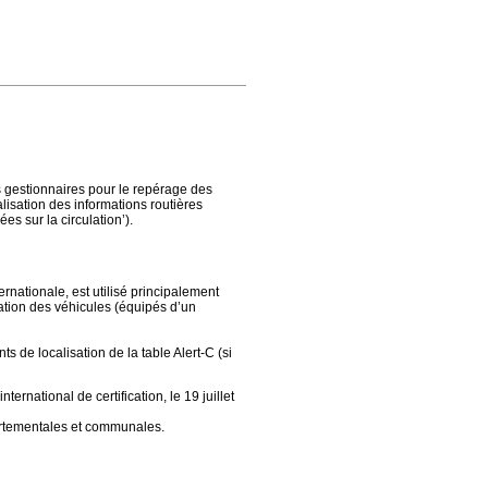
s gestionnaires pour le repérage des
alisation des informations routières
es sur la circulation’).
rnationale, est utilisé principalement
nation des véhicules (équipés d’un
 de localisation de la table Alert-C (si
ternational de certification, le 19 juillet
artementales et communales.