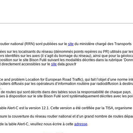
routier national (RRN) sont publiées sur le
site
du ministère chargé des Transports
ées sur les localisants du réseau (dénommés points repères ou PR) utilisés par le
ers identifiés sur les axes (il s’agit du bornage du réseau), ainsi que pour la géoloc
osition sur le site Bison Futé suivant les modalités décrites dans la rubrique ’Donné
directement accessibles sur le
site
data.gouv.fr
ce and problem Location for European Road Traffic), qui fait l’objet d’une norme inte
tiers diffusés par les opérateurs d’information routière par radiodiffusion à desti
.
et de routes qui sont décrits dans des tables sous la responsabilité de chaque pays.
à disposition sur le site Bison Futé sont systématiquement décrites avec les points
ble Alert-C est la version 12.1. Cette version a été certifiée par la TISA, organisme in
sure la couverture du réseau routier national et d’un grand nombre de routes dép
 la table Alert-C, veuillez nous écrire à cette
adresse
.