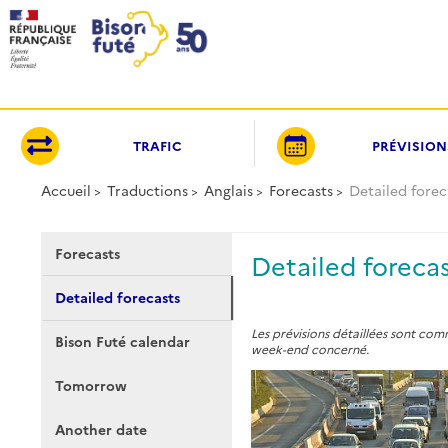
Panneau de gestion des cookies
TRAFIC
PRÉVISION
Accueil
Traductions
Anglais
Forecasts
Detailed forec
Forecasts
Detailed foreca
Detailed forecasts
Les prévisions détaillées sont com
Bison Futé calendar
week-end concerné.
Tomorrow
Another date