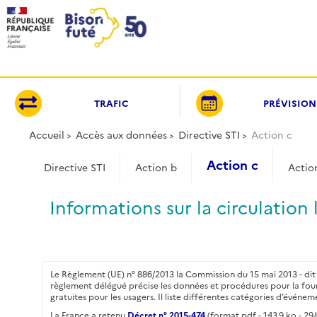
Panneau de gestion des cookies
TRAFIC
PRÉVISION
Accueil
Accès aux données
Directive STI
Action c
Action c
Directive STI
Action b
Actio
Informations sur la circulation l
Le Règlement (UE) n° 886/2013 la Commission du 15 mai 2013 - d
règlement délégué précise les données et procédures pour la fourni
gratuites pour les usagers. Il liste différentes catégories d’événem
La France a retenu
Décret n° 2015-474
(format pdf - 143.9 ko - 29/