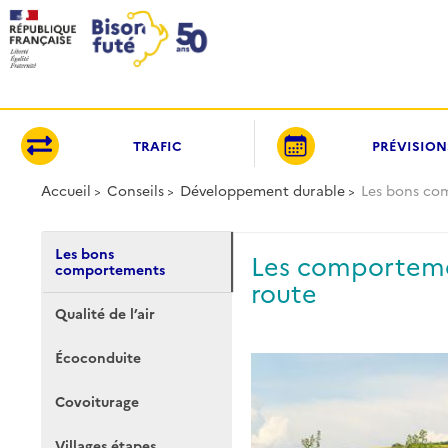
Panneau de gestion des cookies
TRAFIC
PRÉVISION
Accueil
Conseils
Développement durable
Les bons co
Les bons
Les comportemen
comportements
route
Qualité de l’air
Écoconduite
Covoiturage
Villages étapes