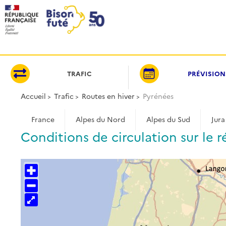
Panneau de gestion des cookies
TRAFIC
PRÉVISION
Accueil
Trafic
Routes en hiver
Pyrénées
France
Alpes du Nord
Alpes du Sud
Jura
Conditions de circulation sur le 
+
−