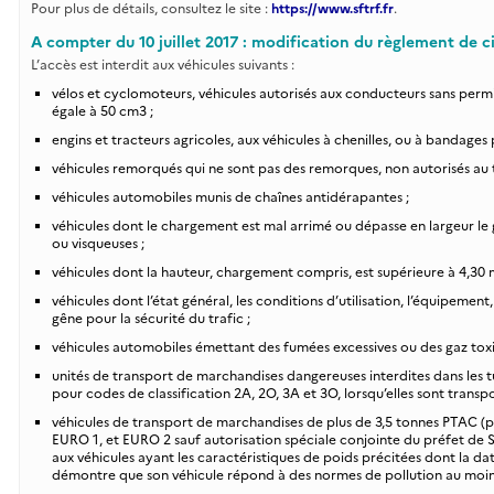
Pour plus de détails, consultez le site :
https://www.sftrf.fr
.
A compter du 10 juillet 2017 : modification du règlement de c
L’accès est interdit aux véhicules suivants :
vélos et cyclomoteurs, véhicules autorisés aux conducteurs sans permis
égale à 50 cm3 ;
engins et tracteurs agricoles, aux véhicules à chenilles, ou à bandages p
véhicules remorqués qui ne sont pas des remorques, non autorisés au tit
véhicules automobiles munis de chaînes antidérapantes ;
véhicules dont le chargement est mal arrimé ou dépasse en largeur le g
ou visqueuses ;
véhicules dont la hauteur, chargement compris, est supérieure à 4,30 
véhicules dont l’état général, les conditions d’utilisation, l’équipem
gêne pour la sécurité du trafic ;
véhicules automobiles émettant des fumées excessives ou des gaz toxi
unités de transport de marchandises dangereuses interdites dans les tu
pour codes de classification 2A, 2O, 3A et 3O, lorsqu’elles sont transpo
véhicules de transport de marchandises de plus de 3,5 tonnes PTAC (po
EURO 1, et EURO 2 sauf autorisation spéciale conjointe du préfet de Sa
aux véhicules ayant les caractéristiques de poids précitées dont la da
démontre que son véhicule répond à des normes de pollution au moins 