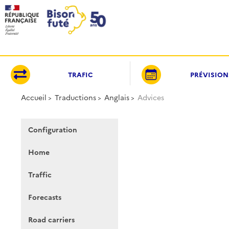
Panneau de gestion des cookies
TRAFIC
PRÉVISION
Accueil
Traductions
Anglais
Advices
Configuration
Home
Traffic
Forecasts
Road carriers