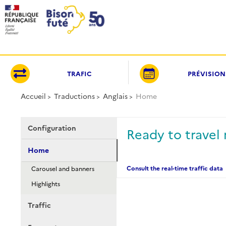
Panneau de gestion des cookies
TRAFIC
PRÉVISION
Accueil
Traductions
Anglais
Home
Configuration
Ready to travel 
Home
Consult the real-time traffic data
Carousel and banners
Highlights
Traffic