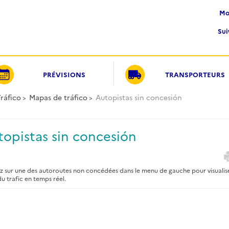
M
Su
PRÉVISIONS
TRANSPORTEURS
ráfico
Mapas de tráfico
Autopistas sin concesión
topistas sin concesión
z sur une des autoroutes non concédées dans le menu de gauche pour visualis
 du trafic en temps réel.