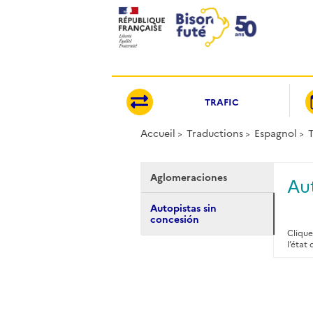
Panneau de gestion des cookies
TRAFIC
Accueil
Traductions
Espagnol
T
Aglomeraciones
Au
Autopistas sin
concesión
Clique
l’état