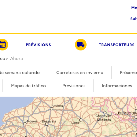
M
Su
PRÉVISIONS
TRANSPORTEURS
ico
Ahora
de semana colorido
Carreteras en invierno
Próximos
Mapas de tráfico
Previsiones
Informaciones
1
1