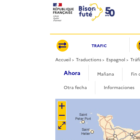
Panneau de gestion des cookies
TRAFIC
Accueil
Traductions
Espagnol
Tráf
Ahora
Mañana
Fin 
Otra fecha
Informaciones
+
−