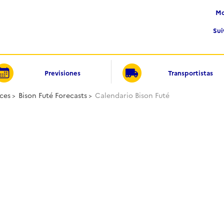
Su
Previsiones
Transportistas
ces
Bison Futé Forecasts
Calendario Bison Futé