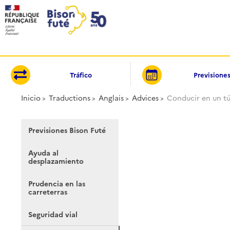
Panel de gestión de cookies
Tráfico
Previsione
Inicio
Traductions
Anglais
Advices
Conducir en un t
Previsiones Bison Futé
Ayuda al
desplazamiento
Prudencia en las
carreterras
Seguridad vial