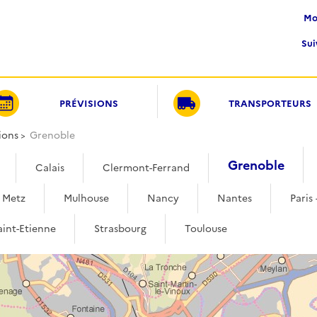
M
Su
PRÉVISIONS
TRANSPORTEURS
ions
Grenoble
Grenoble
Calais
Clermont-Ferrand
Metz
Mulhouse
Nancy
Nantes
Paris 
aint-Etienne
Strasbourg
Toulouse