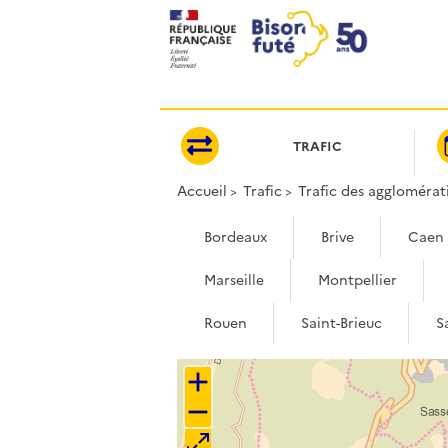
Panneau de gestion des cookies
TRAFIC
Accueil
Trafic
Trafic des agglomérat
Bordeaux
Brive
Caen
Marseille
Montpellier
Rouen
Saint-Brieuc
S
+
−