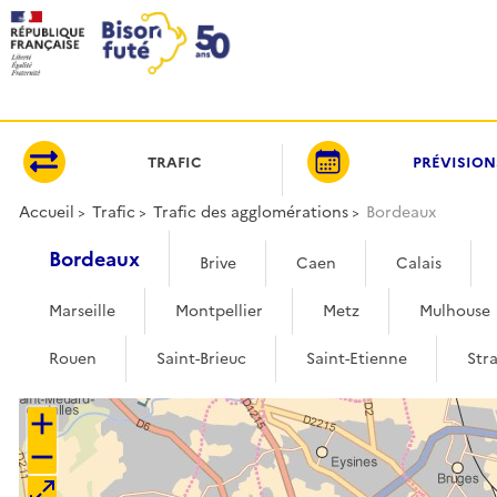
Panneau de gestion des cookies
TRAFIC
PRÉVISION
Accueil
Trafic
Trafic des agglomérations
Bordeaux
Bordeaux
Brive
Caen
Calais
Marseille
Montpellier
Metz
Mulhouse
Rouen
Saint-Brieuc
Saint-Etienne
Str
+
−