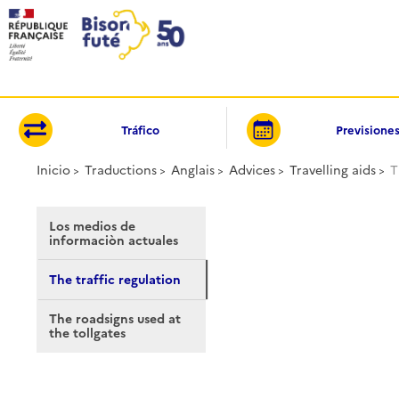
Panel de gestión de cookies
Tráfico
Previsione
Inicio
Traductions
Anglais
Advices
Travelling aids
T
Los medios de
informaciòn actuales
The traffic regulation
The roadsigns used at
the tollgates