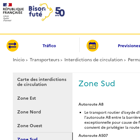
Panel de gestión de cookies
Tráfico
Previsione
Inicio
Transporteurs
Interdictions de circulation
Perm
Carte des interdictions
Zone Sud
de circulation
Zone Est
Autoroute A8
Zone Nord
Le transport routier d’oxyde d’é
l’autoroute A8 entre la barrièr
exceptionnelle pour cause de f
Zone Ouest
convient de privilégier la rout
Autoroute A507
Zone Sud