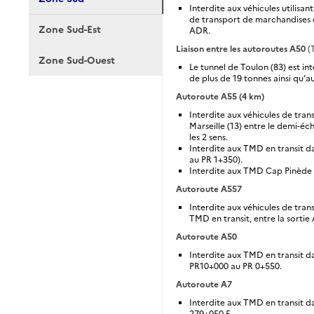
Interdite aux véhicules utilis
de transport de marchandises d
Zone Sud-Est
ADR.
Liaison entre les autoroutes A50
(
Zone Sud-Ouest
Le tunnel de Toulon (83) est in
de plus de 19 tonnes ainsi qu’au
Autoroute A55 (4 km)
Interdite aux véhicules de tra
Marseille (13) entre le demi-é
les 2 sens.
Interdite aux TMD en transit d
au PR 1+350).
Interdite aux TMD Cap Pinède ->
Autoroute A557
Interdite aux véhicules de tra
TMD en transit, entre la sortie 
Autoroute A50
Interdite aux TMD en transit da
PR10+000 au PR 0+550.
Autoroute A7
Interdite aux TMD en transit da
279+050.5.