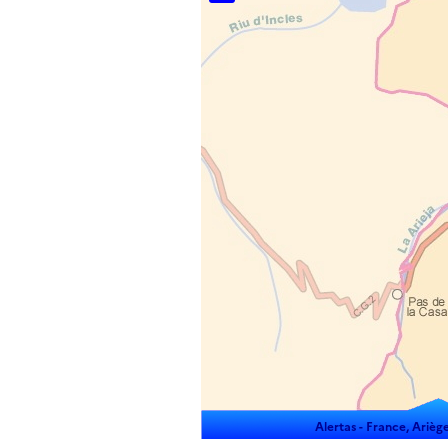
Alertas -
France, Ariège