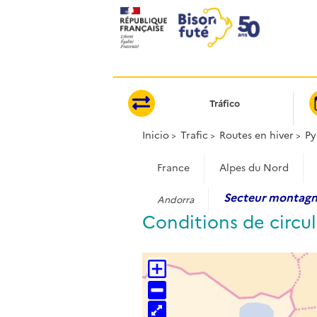
Panel de gestión de cookies
Tráfico
Inicio
Trafic
Routes en hiver
Py
France
Alpes du Nord
Secteur montag
Andorra
Conditions de circul
+
−