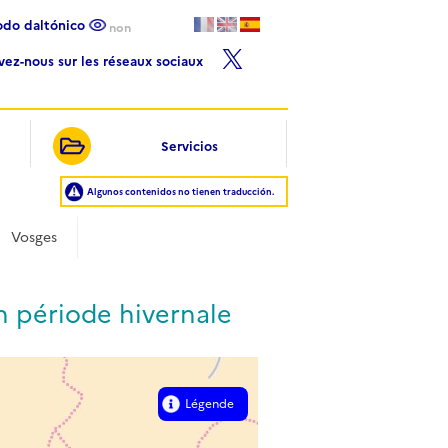
Modo daltónico
non
ivez-nous sur les réseaux sociaux
Servicios
Algunos contenidos no tienen traducción.
Vosges
en période hivernale
Légende