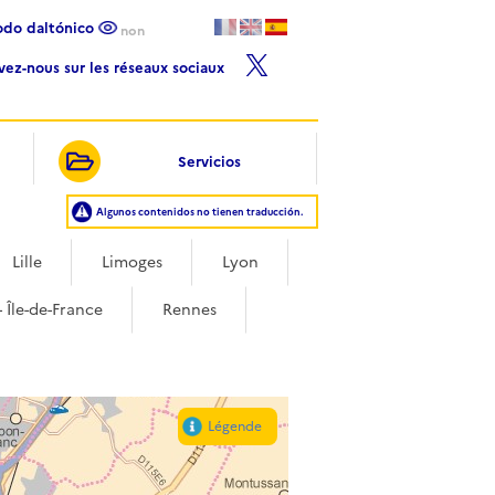
Modo daltónico
non
ivez-nous sur les réseaux sociaux
Servicios
Algunos contenidos no tienen traducción.
Lille
Limoges
Lyon
- Île-de-France
Rennes
Légende