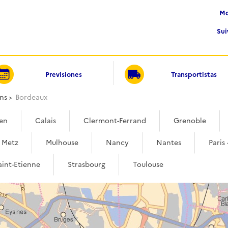
Su
Previsiones
Transportistas
ns
Bordeaux
en
Calais
Clermont-Ferrand
Grenoble
Metz
Mulhouse
Nancy
Nantes
Paris 
aint-Etienne
Strasbourg
Toulouse