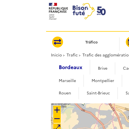
Panel de gestión de cookies
Tráfico
Inicio
Trafic
Trafic des agglomératio
Bordeaux
Brive
Ca
Marseille
Montpellier
Rouen
Saint-Brieuc
S
+
−