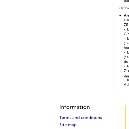
dan
RD932
Arr
DA2
7,5 
l
Gi
l
(c
hor
l
(ca
du 
l
74+
agg
l
Atl
Information
Terms and conditions
Site map