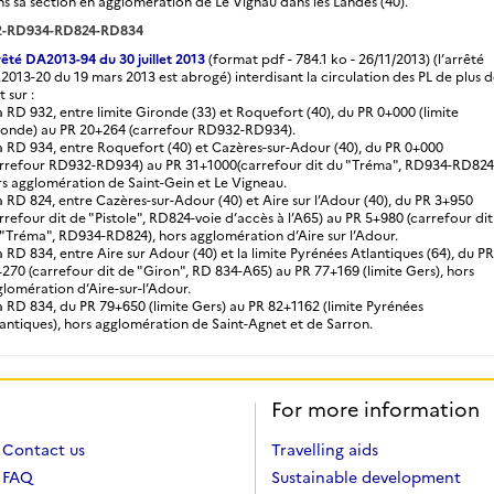
s sa section en agglomération de Le Vignau dans les Landes (40).
-RD934-RD824-RD834
êté DA2013-94 du 30 juillet 2013
(format pdf - 784.1 ko - 26/11/2013) (l’arrêté
013-20 du 19 mars 2013 est abrogé) interdisant la circulation des PL de plus 
t sur :
a RD 932, entre limite Gironde (33) et Roquefort (40), du PR 0+000 (limite
ronde) au PR 20+264 (carrefour RD932-RD934).
a RD 934, entre Roquefort (40) et Cazères-sur-Adour (40), du PR 0+000
arrefour RD932-RD934) au PR 31+1000(carrefour dit du "Tréma", RD934-RD824
s agglomération de Saint-Gein et Le Vigneau.
a RD 824, entre Cazères-sur-Adour (40) et Aire sur l’Adour (40), du PR 3+950
rrefour dit de "Pistole", RD824-voie d’accès à l’A65) au PR 5+980 (carrefour dit
"Tréma", RD934-RD824), hors agglomération d’Aire sur l’Adour.
a RD 834, entre Aire sur Adour (40) et la limite Pyrénées Atlantiques (64), du PR
270 (carrefour dit de "Giron", RD 834-A65) au PR 77+169 (limite Gers), hors
lomération d’Aire-sur-l’Adour.
a RD 834, du PR 79+650 (limite Gers) au PR 82+1162 (limite Pyrénées
antiques), hors agglomération de Saint-Agnet et de Sarron.
For more information
Contact us
Travelling aids
FAQ
Sustainable development