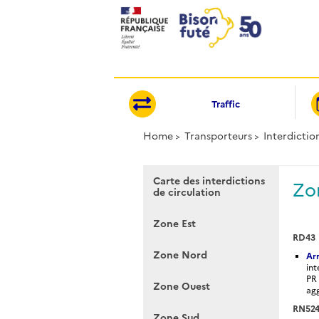
Cookies management panel
Traffic
Home
Transporteurs
Interdictio
Carte des interdictions
Zo
de circulation
Zone Est
RD43
Zone Nord
Ar
int
PR 
Zone Ouest
agg
RN52
Zone Sud