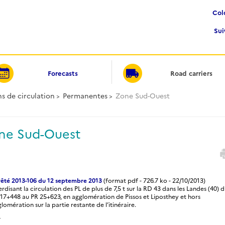
Co
Su
Forecasts
Road carriers
ns de circulation
Permanentes
Zone Sud-Ouest
ne Sud-Ouest
rêté 2013-106 du 12 septembre 2013
(format pdf - 726.7 ko - 22/10/2013)
erdisant la circulation des PL de plus de 7,5 t sur la RD 43 dans les Landes (40) 
17+448 au PR 25+623, en agglomération de Pissos et Liposthey et hors
lomération sur la partie restante de l’itinéraire.
4