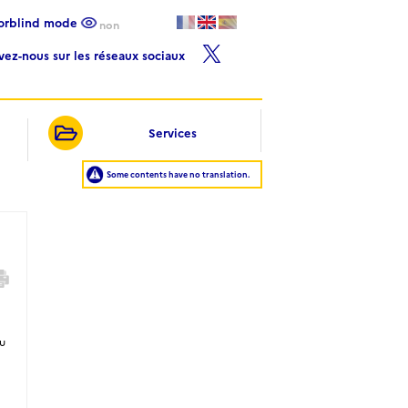
lorblind mode
non
ivez-nous sur les réseaux sociaux
Services
Some contents have no translation.
du