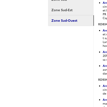
Ar
cir
Zone Sud-Est
et 
PR 
Ca
Zone Sud-Ouest
RD83
Ar
et 
t s
Lan
ho
Ar
201
sa 
Ar
avr
dan
RD93
Ar
cir
de 
Arr
mar