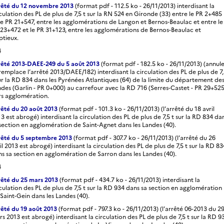
rêté du 12 novembre 2013
(format pdf - 112.5 ko - 26/11/2013) interdisant la
culation des PL de plus de 7,5 t sur la RN 524 en Gironde (33) entre le PR 2+485
le PR 21+547, entre les agglomérations de Langon et Bernos-Beaulac et entre le
23+472 et le PR 31+123, entre les agglomérations de Bernos-Beaulac et
ptieux.
4
rêté 2013-DAEE-249 du 5 août 2013
(format pdf - 182.5 ko - 26/11/2013) (annul
remplace l’arrêté 2013/DAEE/182) interdisant la circulation des PL de plus de 7
ur la RD 834 dans les Pyrénées Atlantiques (64) de la limite du département de
des (Garlin - PR 0+000) au carrefour avec la RD 716 (Serres-Castet - PR 29+525
rs agglomération.
rêté du 20 août 2013
(format pdf - 101.3 ko - 26/11/2013) (l’arrêté du 18 avril
3 est abrogé) interdisant la circulation des PL de plus de 7,5 t sur la RD 834 da
section en agglomération de Saint-Agnet dans les Landes (40).
rêté du 5 septembre 2013
(format pdf - 307.7 ko - 26/11/2013) (l’arrêté du 26
il 2013 est abrogé) interdisant la circulation des PL de plus de 7,5 t sur la RD 83
s sa section en agglomération de Sarron dans les Landes (40).
4
rêté du 25 mars 2013
(format pdf - 434.7 ko - 26/11/2013) interdisant la
culation des PL de plus de 7,5 t sur la RD 934 dans sa section en agglomération
Saint-Gein dans les Landes (40).
êté du 19 août 2013
(format pdf - 797.3 ko - 26/11/2013) (l’arrêté 06-2013 du 2
s 2013 est abrogé) interdisant la circulation des PL de plus de 7,5 t sur la RD 9