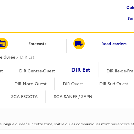
Co
Su
Forecasts
Road carriers
ue durée
DIR Est
DIR Est
st
DIR Centre-Ouest
DIR Ile-de-Fr
DIR Nord-Ouest
DIR Ouest
DIR Sud-Ouest
SCA ESCOTA
SCA SANEF / SAPN
e longue durée" sur cette zone, soit le ou les communiqués n’ont pas encore é