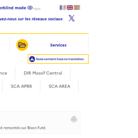
lorblind mode
non
ivez-nous sur les réseaux sociaux
Services
Some contents have no translation.
ance
DIR Massif Central
SCA APRR
SCA AREA
té remontés sur Bison Futé.