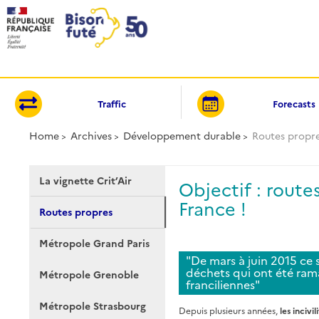
Cookies management panel
Traffic
Forecasts
Home
Archives
Développement durable
Routes propr
La vignette Crit’Air
Objectif : route
France !
Routes propres
Métropole Grand Paris
"De mars à juin 2015 ce
déchets qui ont été ram
Métropole Grenoble
franciliennes"
Métropole Strasbourg
Depuis plusieurs années,
les inciv